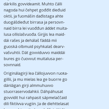
dárki­lis govvi­dea­mit. Muhto čálli
nagoda hui čeh­pet gođ­đit die­đuid
oktii, ja fuomá­šin dađis­taga ahte
duo­gáš­die­đut bir­rasa ja per­sovn­
naid birra lei vuođ­đun áddet muita­
lusa ollis­laš­vuođa. Girj­jis lea maid­
dái rašes ja dehá­laš fáddá mii
guoská olbmuid psyhka­laš dearv­
vaš­vuh­tii. Dát govvi­duvvo maid­dái
bures go čuov­vut muita­lusa per­
sovn­naid.
Origi­nála­girji lea čállo­juv­von ruoŧa­
gil­lii, ja mu mie­las lea ge buorre go
dán­lágan girji almmu­huvvo
stuorra­servo­dah­kii. Dáhpá­husat
govvi­dit hui rahpa­sit sápme­lač­čaid
dili fik­tiivva vugiin. Ja de diehtte­lasat