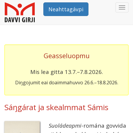
Togg
Neahttagávpi
navi
Geasseluopmu
Mis lea gitta 13.7.–7.8.2026.
Diŋgojumit eai doaimmahuvvo 26.6.–18.8.2026.
Sáŋgárat ja skealmmat Sámis
Suoládeapmi
-romána gov­vida