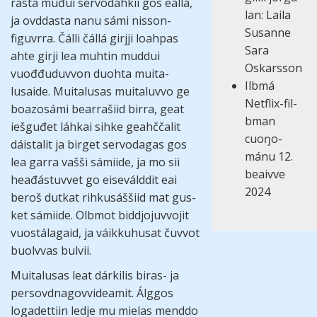
rásta muđui servo­dah­kii gos eallá,
lan: Laila
ja ovd­dasta nanu sámi nis­son­
Susanne
figuvrra. Čálli čállá girjji loah­pas
Sara
ahte girji lea muh­tin mud­dui
Oskarsson
vuođđu­duv­von duohta muita­
Ilbmá
lusaide. Muita­lusas muita­luvvo ge
Netflix-fil­
boazo­sámi bearra­šiid birra, geat
bman
ieš­guđet láh­kai sihke geahčča­lit
cuoŋo­
dáista­lit ja bir­get servo­dagas gos
mánu 12.
lea garra vašši sámiide, ja mo sii
beaivve
hea­đás­tuv­vet go eise­váld­dit eai
2024
beroš dut­kat rih­kus­áššiid mat gus­
ket sámiide. Olbmot biddjo­juvvo­jit
vuostá­lagaid, ja váikku­husat čuv­vot
buolv­vas bul­vii.
Muita­lusas leat dárki­lis biras- ja
per­sov­dna­govvi­dea­mit. Álg­gos
loga­det­tiin ledje mu mie­las menddo