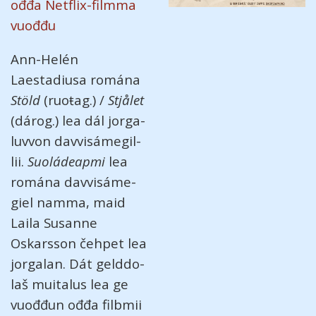
ođđa Netflix-filmma
vuođđu
Ann-Helén
Laestadiusa romána
Stöld
(ruoŧag.) /
Stjålet
(dárog.) lea dál jorga­
luv­von davvi­sáme­gil­
lii.
Suoládeapmi
lea
romána davvi­sáme­
giel namma, maid
Laila Susanne
Oskarsson čeh­pet lea
jorga­lan. Dát gelddo­
laš muita­lus lea ge
vuođ­đun ođđa fil­bmii