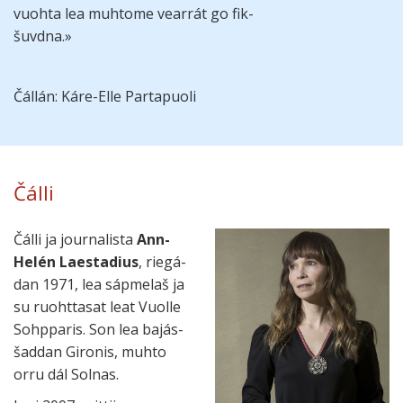
vuohta lea muh­tome vear­rát go fik­
šuv­dna.»
Čállán: Káre-Elle Partapuoli
Čálli
Čálli ja journa­lista
Ann-
Helén Laestadius
, riegá­
dan 1971, lea sápme­laš ja
su ruohtta­sat leat Vuolle
Sohpparis. Son lea bajás­
šad­dan Gironis, muhto
orru dál Solnas.