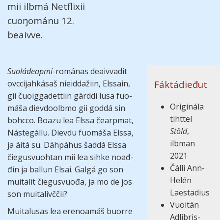
mii ilbmá Netflixii
cuoŋo­mánu 12.
beaivve.
Suoládeapmi
-romá­nas deaivva­dit
ovcci­jahká­saš nieidda­žiin, Elssain,
Fáktádieđut
gii čuoigga­det­tiin gárddi lusa fuo­
Origi­nála
máša dievdo­olbmo gii goddá sin
tiht­tel
bohcco. Boazu lea Elssa čearp­mat,
Stöld
,
Náste­gállu. Dievdu fuo­máša Elssa,
ilbman
ja áitá su. Dáhpá­hus šaddá Elssa
2021
čie­gus­vuoh­tan mii lea sihke noađ­
Čálli Ann-
đin ja bal­lun Elsai. Galgá go son
Helén
muita­lit čie­gus­vuođa, ja mo de jos
Laestadius
son muita­livč­čii?
Vuoi­tán
Muita­lusas lea erenoa­máš buorre
Ad­libris­