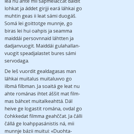
lea nu ahte mii sápme­lač­čat dái­dit
loh­kat ja áddet girjji eará láh­kai go
muh­tin geas ii leat sámi duo­gáš.
Somá lei goit­totge mun­nje, go
biras lei hui oah­pis ja seamma
maid­dái per­sovn­naid láht­ten ja
dadjan­vuo­git. Maid­dái gula­hal­lan­
vuo­git spea­dja­las­tet bures sámi
servo­daga.
De leš vuor­dit gealda­gasas man
láh­kai muita­lus muita­luvvo go
ilbmá fil­bman. Ja soaitá ge leat nu
ahte románas ihtet áššit mat film­
mas báh­cet mui­tal­keahttá. Dál
heive ge logas­tit romána, ovdal go
čohkke­dat filmma geahč­čat. Ja čálli
čállá ge loahppa­sánis­tis ná, mii
munnje bázii mui­tui: «Duohta­