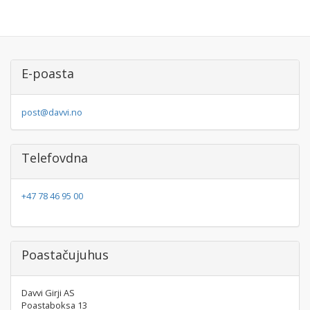
E-poasta
post@davvi.no
Telefovdna
+47 78 46 95 00
Poastačujuhus
Davvi Girji AS
Poastaboksa 13