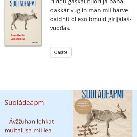
riiddu gas­kal buori ja bahá
dak­kár vugiin man mii hárve
oai­dnit olles­olbmuid girjjá­laš­
vuo­đas.
Oastte
Suoládeapmi
– Ávžžu­han loh­kat
muita­lusa mii lea