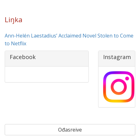
Liŋka
Ann-Helén Laestadius’ Acclaimed Novel Stolen to Come
to Netflix
Facebook
Instagram
Ođasreive