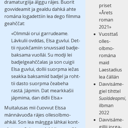
drama­tur­giija álggu rájes. Buo­rit
priset
govvi­dea­mit ja gealdu dahká ahte
«Årets
romána loga­de­ttiin lea dego filmma
roman
geahč­čat:
2021»
«Olm­mái orui garru­deame.
Vuost­taš
Lávku­lii ovd­das, Elsa guv­lui. Det­
olles­
tii njuokča­miin snuvs­said badje­
olbmo­
bak­sama vuol­lái. Su modji lei
romána
badjel­geahčča­las ja son cui­gii
maid
Elsa guv­lui, dol­lii suorpma iežas
Laestadius
seakka baksa­miid badjel ja roht­
lea čál­lán
tii dasto suorpma čea­beha
Davvi­sáme­
rastá. Jáp­min. Dat mearkka­šii
giel tiht­tel
jáp­mima, dan diđii Elsa.»
Suoládeapmi
,
ilbman
Muita­lusas mii čuov­vut Elssa
2022
mánná­vuođa rájes olles­olbmo­
Davvi­sáme­
ahkái. Son lea máŋgga láh­kai kont­
gil­lii jorga­