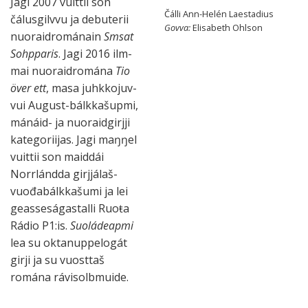
Jagi 2007 vuit­tii son
Čálli Ann-Helén Laestadius
čálus­gilvvu ja debu­terii
Govva:
Elisabeth Ohlson
nuo­raid­románain
Smsat
Sohpparis
. Jagi 2016 ilm­
mai nuo­raid­romána
Tio
över ett
, masa juhkko­juv­
vui August-bálkka­šupmi,
mánáid- ja nuo­raid­girjji
kate­gorii­jas. Jagi maŋ­ŋel
vuit­tii son maid­dái
Norrlándda girjjá­laš­
vuođa­bálkka­šumi ja lei
geasse­ságas­talli Ruoŧa
Rádio P1:is.
Suoládeapmi
lea su okta­nuppe­logát
girji ja su vuost­taš
romána rávis­olbmuide.