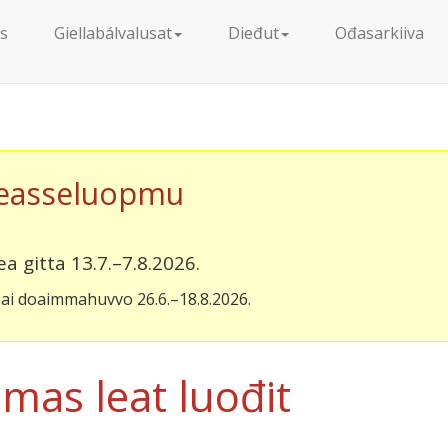
s
Giellabálvalusat
Dieđut
Ođasarkiiva
easseluopmu
ea gitta 13.7.–7.8.2026.
ai doaimmahuvvo 26.6.–18.8.2026.
mas leat luođit