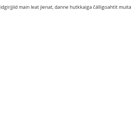
dgirjjiid main leat jienat, danne hutkkaiga čálligoahtit muit