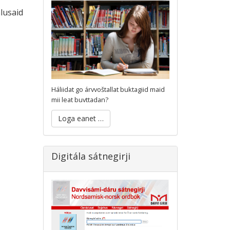
alusaid
Háliidat go árvvoštallat buktagiid maid
mii leat buvttadan?
Loga eanet …
Digitála sátnegirji