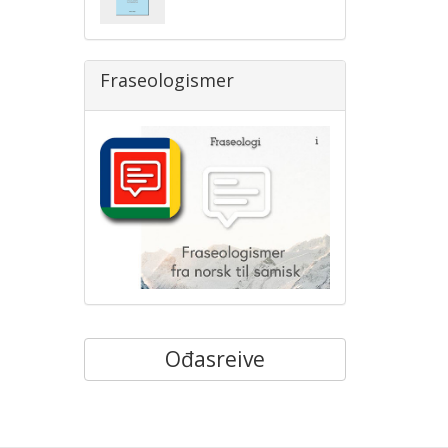
Fraseologismer
Ođasreive