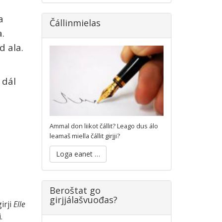
a
Čállinmielas
a.
d ala.
 dál
Ammal don liikot čállit? Leago dus álo
leamaš miella čállit girjji?
Loga eanet …
Beroštat go
girjjálašvuođas?
irji
Elle
.