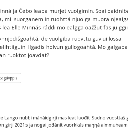
Minná ja Čebo leaba murjet vuolgimin. Soai oaidnib
a, mii suorganemiin ruohttá njuolga muora njeaig
 lea Elle Minnás ráđđi mo ealgga oažžut fas julggii
vnnjodišgoahtá, de vuolgiba ruovttu guvlui lossa
lihtiiguin. Ilgadis holvun gullogoahtá. Mo galgaba
an ruoktot joavdat?
tagávppis
e Lango nubbi mánáidgirji mas leat luođit. Sudno vuosttaš g
on girji 2021:s ja nogai jođánit vuorkkás maŋŋá almmuheami