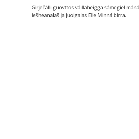
Girječálli guovttos váillaheigga sámegiel mánái
iešheanalaš ja juoigalas Elle Minná birra.