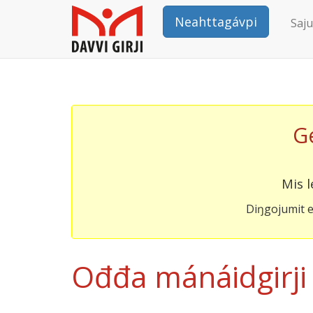
Neahttagávpi
Saju
G
Mis l
Diŋgojumit e
Ođđa mánáidgirji 