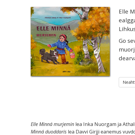
Elle 
ealgg
Lihkus
Go se
muorje
dearv
Neaht
Elle Minná murjemin
lea Inka Nuorgam ja Athali
Minná duoddaris
lea Davvi Girjji eanemus vuvd