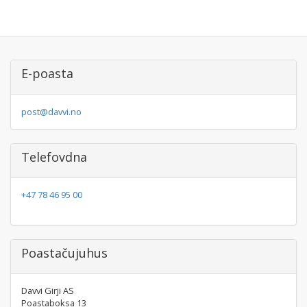
E-poasta
post@davvi.no
Telefovdna
+47 78 46 95 00
Poastačujuhus
Davvi Girji AS
Poastaboksa 13