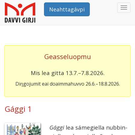
Togg
Neahttagávpi
navi
Geasseluopmu
Mis lea gitta 13.7.–7.8.2026.
Diŋgojumit eai doaimmahuvvo 26.6.–18.8.2026.
Gággi 1
Gággi
lea sáme­giella nub­bin­