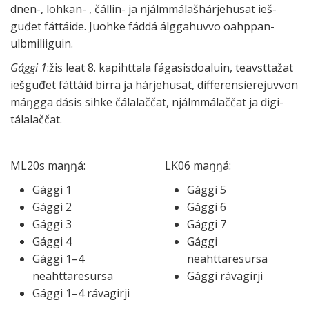
dnen-, loh­kan- , čál­lin- ja njálmmá­laš­hárje­husat ieš­
guđet fát­táide. Juohke fáddá álgga­huvvo oahp­pan­
ulbmi­lii­guin.
Gággi 1
:žis leat
8. k
apiht­tala fága­sis­doa­luin, teavstta­žat
ieš­guđet fát­táid birra ja hárje­husat, diffe­ren­siere­juv­von
máŋgga dásis sihke čála­lač­čat, njálmmá­lač­čat ja digi­
tála­lač­čat.
ML20s maŋŋá:
LK06 maŋŋá:
Gággi 1
Gággi 5
Gággi 2
Gággi 6
Gággi 3
Gággi 7
Gággi 4
Gággi
Gággi 1–4
neahttaresursa
neahttaresursa
Gággi rávagirji
Gággi 1–4 rávagirji