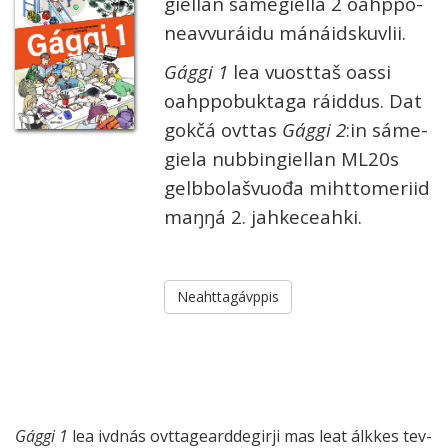
giel­lan sáme­giell
a 2
oahppo­
neavvu­ráidu mánáid­skuv­lii.
Gággi 1
lea vuost­taš oassi
oahppo­buk­taga ráid­dus. Dat
gokčá ovt­tas
Gággi 2
:in sáme­
giela nub­bin­giel­lan ML20s
gelbbo­laš­vuođa mihtto­meriid
maŋŋá
2. j
ahke­ceahki.
Neahttagávppis
Gággi 1
lea ivdnás ovtta­geardde­girji mas leat ál­kkes tev­