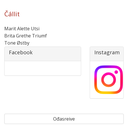
Čállit
Marit Alette Utsi
Brita Grethe Triumf
Tone Østby
Facebook
Instagram
Ođasreive