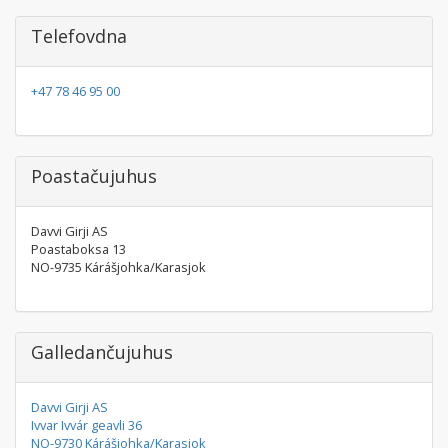
Telefovdna
+47 78 46 95 00
Poastačujuhus
Davvi Girji AS
Poastaboksa 13
NO-9735 Kárášjohka/Karasjok
Galledančujuhus
Davvi Girji AS
Ivvar Ivvár geavli 36
NO-9730 Kárášjohka/Karasjok