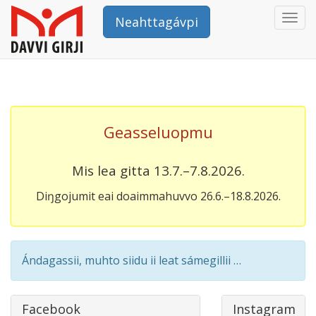
Togg
Neahttagávpi
navi
Geasseluopmu
Mis lea gitta 13.7.–7.8.2026.
Diŋgojumit eai doaimmahuvvo 26.6.–18.8.2026.
Ándagassii, muhto siidu ii leat sámegillii …
Facebook
Instagram