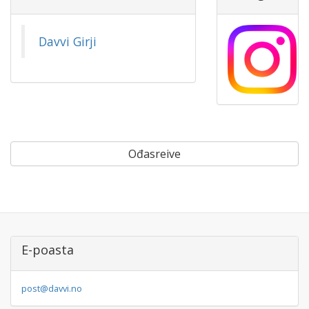
Davvi Girji
Ođasreive
E-poasta
post@davvi.no