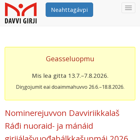
Togg
Neahttagávpi
navi
Geasseluopmu
Mis lea gitta 13.7.–7.8.2026.
Diŋgojumit eai doaimmahuvvo 26.6.–18.8.2026.
Nominerejuvvon Davviriikkalaš
Ráđi nuoraid- ja mánáid
girjjálašvuođabálkkašupmái 2026