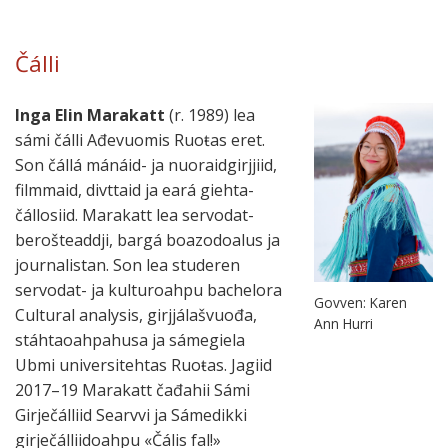
Čálli
Inga Elin Marakatt
(r. 1989) lea
sámi čálli Ađevuomis Ruoŧas eret.
Son čállá mánáid- ja nuo­raid­girj­jiid,
film­maid, divt­taid ja eará giehta­
čállo­siid. Marakatt lea servo­dat­
beroš­tead­dji, bargá boazo­doa­lus ja
journa­lis­tan. Son lea stude­ren
servo­dat- ja kul­tur­oahpu bache­lora
Govven: Karen
Cultural analysis, girjjá­laš­vuođa,
Ann Hurri
stáhta­oahpa­husa ja sáme­giela
Ubmi uni­versi­teh­tas Ruoŧas. Jagiid
2017–19 Marakatt čađa­hii Sámi
Girječálliid Searvvi ja Sámedikki
girje­čál­liid­oahpu «Čális fal!»