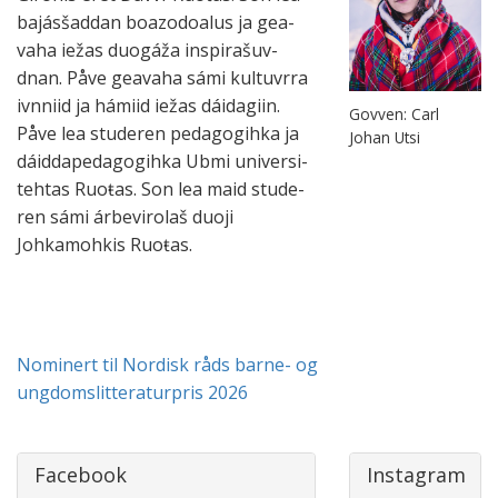
bajás­šad­dan boazo­doa­lus ja gea­
vaha iežas duo­gáža ins­pira­šuv­
dnan. Påve gea­vaha sámi kul­tuvrra
ivn­niid ja hámiid iežas dáida­giin.
Govven: Carl
Påve lea stude­ren peda­gogihka ja
Johan Utsi
dáidda­peda­gogihka Ubmi uni­versi­
teh­tas Ruoŧas. Son lea maid stude­
ren sámi árbe­viro­laš duoji
Johkamohkis Ruoŧas.
Nominert til Nordisk råds barne- og
ungdomslitteraturpris 2026
Facebook
Instagram