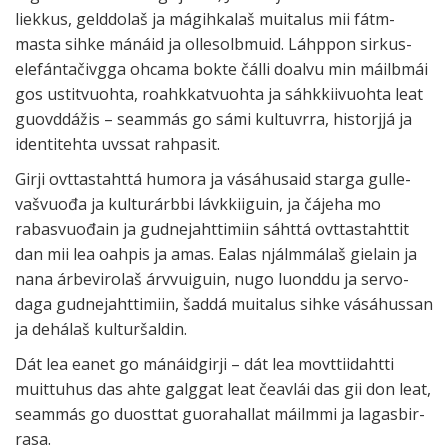
liek­kus, gelddo­laš ja mágihka­laš muita­lus mii fátm­
masta sihke mánáid ja olles­olbmuid. Láhp­pon sirkus­
ele­fánta­čivgga ohcama bokte čálli doalvu min mái­lbmái
gos ustit­vuohta, roahk­kat­vuohta ja sáhk­kii­vuohta leat
guovddá­žis
– seammás
go sámi kul­tuvrra, his­torjjá ja
identi­tehta uvs­sat rahpa­sit.
Girji ovt­tas­tahttá humora ja vásá­husaid starga gulle­
vaš­vuođa ja kul­tur­árbbi lávk­kii­guin, ja čájeha mo
rabas­vuo­đain ja gudne­jahtti­miin sáhttá ovt­tas­taht­tit
dan mii lea oah­pis ja amas. Ealas njálmmá­laš gie­lain ja
nana árbe­viro­laš árvvui­guin, nugo luonddu ja servo­
daga gudne­jahtti­miin, šaddá muita­lus sihke vásá­hus­san
ja dehá­laš kul­tur­šal­din.
Dát lea eanet go mánáid­girji
– dát
lea movt­tii­dahtti
muittu­hus das ahte galg­gat leat čeav­lái das gii don leat,
seam­más go duost­tat guora­hal­lat máilmmi ja lagas­bir­
rasa.