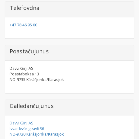
Telefovdna
+47 78 46 95 00
Poastačujuhus
Davvi Girji AS
Poastaboksa 13
NO-9735 Kárášjohka/Karasjok
Galledančujuhus
Davvi Girji AS
Ivvar Ivvár geavli 36
NO-9730 Kárášjohka/Karasjok