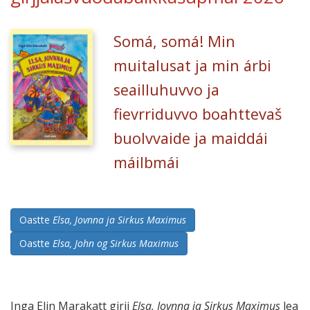
Somá, somá! Min
muitalusat ja min árbi
seailluhuvvo ja
fievrriduvvo boahttevaš
buolvvaide ja maiddái
máilbmái
Oastte
Elsa, Jovnna ja Sirkus Maximus
Oastte
Elsa, John og Sirkus Maximus
Inga Elin Marakatt girji
Elsa, Jovnna ja Sirkus Maximus
lea