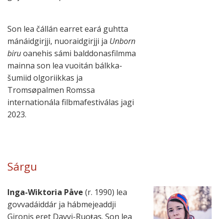
Son lea čál­lán ear­ret eará guhtta
mánáid­girjji, nuo­raid­girjji ja
Unborn
biru
oane­his sámi balddo­nas­filmma
mainna son lea vuoi­tán bálkka­
šumiid olgo­riik­kas ja
Tromsøpalmen Romssa
internationála filbmafestiválas jagi
2023.
Sárgu
Inga-Wiktoria Påve
(r. 1990) lea
govva­dáid­dár ja hábme­jead­dji
Gironis eret Davvi-Ruoŧas. Son lea