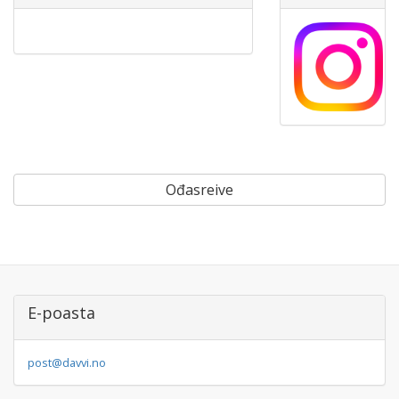
Ođasreive
E-poasta
post@davvi.no